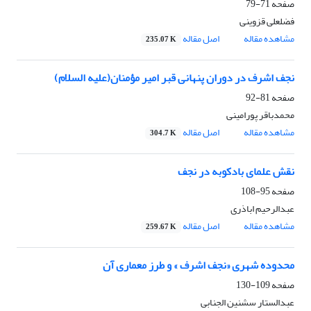
صفحه
71-79
فضلعلی قزوینی
مشاهده مقاله
اصل مقاله
235.07 K
نجف اشرف در دوران پنهانی قبر امیر مؤمنان(علیه السلام)
صفحه
81-92
محمدباقر پورامینی
مشاهده مقاله
اصل مقاله
304.7 K
نقش علمای بادکوبه در نجف
صفحه
95-108
عبدالرحیم اباذری
مشاهده مقاله
اصل مقاله
259.67 K
محدوده شهری «نجف اشرف » و طرز معماری آن
صفحه
109-130
عبدالستار سشنین الجنابی