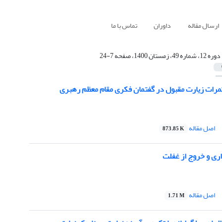
ارسال مقاله
داوران
تماس با ما
دوره 12، شماره 49، زمستان 1400، صفحه 7-24
مرات زیارت مقبول در گفتمان فکری مقام معظم رهبری
اصل مقاله
873.85 K
ری و خروج از غفلت
اصل مقاله
1.71 M