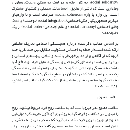
«social solidarity» به کار رفته و در لغت به معنای وحدت، وفاق و
وفاداری است که ناشی از علایق، احساسات، همدلی و کنشهای مشترک
است. این واژه با واژه «social cohesion»
مترادف است و با واژههای
دیگری همچون یکپارچگی اجتماعی (social Integration)، وحدت (unity)،
وفاق اجتماعی (social harmony)
و
نظم اجتماعی (social order) از یک
خانوادهاند.
بر اساس مطالب ذکرشده درباره همبستگی اجتماعی تعاریف مختلفی
ارائه شده است؛ از جمله به احساس مسئولیت متقابل بین چند نفر یا چند
گروه که از آگاهی و اراده برخوردار باشند و شامل پیوندهای انسانی و
برادری بین انسانها به طور کلی و حتی وابستگی متقابل حیات و منافع آنها
باشد، همبستگی اجتماعی میگویند. به زبان جامعهشناختی همبستگی
پدیدهای را میرساند که بر پایه آن در سطح یک گروه یا یک جامعه، اعضا
به یکدیگر وابسته، و به طور متقابل نیازمند یکدیگرند
(باقی نصرآبادی،
۱۳۸۴، ص۱۶۵)
.
سلامت معنوی
سلامت معنوی هر چیزی است که به سلامت روح فرد مربوط میشود. روح
را میتوان در مذاهب و فرهنگها به روشهای گوناگون تعریف کرد؛ ولی این
مفهوم از چیزی درون فرد نشئت میگیرد که نه در بدن و نه بخشی از
ذهن است. بسیاری معتقدند سلامت معنوی کلید تعادل میان جنبههای