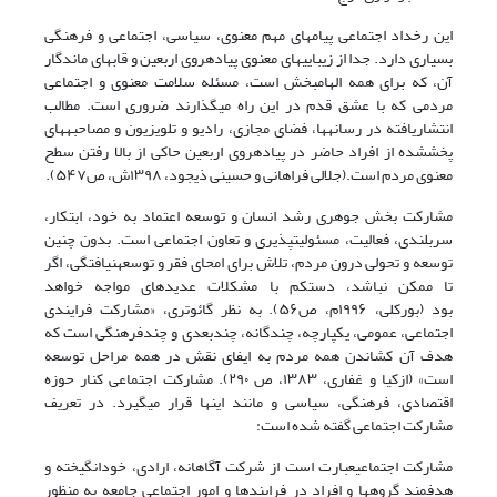
این رخداد اجتماعی پیامهای مهم معنوی، سیاسی، اجتماعی و فرهنگی
بسیاری دارد. جدا از زیباییهای معنوی پیادهروی اربعین و قابهای ماندگار
آن، که برای همه الهامبخش است، مسئله سلامت معنوی و اجتماعی
مردمی که با عشق قدم در این راه میگذارند ضروری است. مطالب
انتشاریافته در رسانهها، فضای مجازی، رادیو و تلویزیون و مصاحبههای
پخششده از افراد حاضر در پیادهروی اربعین حاکی از بالا رفتن سطح
معنوی مردم است.
(جلالی فراهانی و حسینی ذیجود،
۱۳۹۸ش، ص۵۴۷)
.
مشارکت بخش جوهری رشد انسان و توسعه اعتماد به خود، ابتکار،
سربلندی، فعالیت، مسئولیتپذیری و تعاون اجتماعی است. بدون چنین
توسعه و تحولی درون مردم، تلاش برای امحای فقر و توسعهنیافتگی، اگر
تا ممکن نباشد، دستکم با مشکلات عدیدهای مواجه خواهد
بود
(بورکلی، ۱۹۹۶م، ص۵۶)
. به نظر گائوتری، «مشارکت فرایندی
اجتماعی، عمومی، یکپارچه، چندگانه، چندبعدی و چندفرهنگی است که
هدف آن کشاندن همه مردم به ایفای نقش در همه مراحل توسعه
است»
(ازکیا و غفاری
، ۱۳۸۳، ص ۲۹۰)
. مشارکت اجتماعی کنار حوزه
اقتصادی، فرهنگی، سیاسی و مانند اینها قرار میگیرد. در تعریف
مشارکت اجتماعی گفته شده است:
مشارکت اجتماعیعبارت است از شرکت آگاهانه، ارادی، خودانگیخته و
هدفمند گروهها و افراد در فرایندها و امور اجتماعی جامعه به منظور