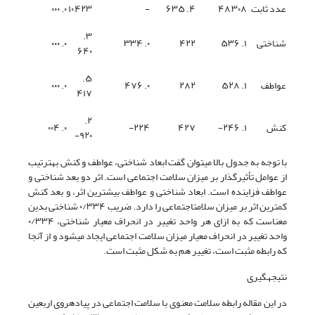
عدد ثابت
۴۸,۳۰۸
۴. ۶۳۵
-
۱۰,۴۲۳
۰. ۰۰۰
۳.
شناختی
۱. ۵۳۶
۴۲۲
۰. ۳۳۴
۰. ۰۰۰
۶۴۰
۵.
عواطف
۱. ۵۲۸
۲۸۲
۰. ۴۷۶
۰. ۰۰۰
۴۱۷
۲.
کنش
۱. ۲۴۶-
۴۲۷
۲۲۴-
۰. ۰۰۴
۹۲۰-
با توجه به جدول بالا میتوان گفت ابعاد شناختی، عواطف و کنش بهترتیب
از عوامل تأثیرگذار بر میزان سلامت اجتماعی است. اثر دو بعد شناختی و
عواطف فزاینده است. ابعاد شناختی و عواطف بیشترین اثر، و بعد کنش
کمترین اثر بر میزان سلامتاجتماعی را دارد. ضریب ۰/۳۳۴ شناختی بدین
معناست که به ازای هر واحد تغییر در انحراف معیار شناختی، ۰/۳۳۴
واحد تغییر در انحراف معیار میزان سلامت اجتماعی ایجاد میشود و از آنجا
که رابطه مثبت است، تغییر هم به شکل مثبت است.
نتیجهگیری
در این مقاله رابطه سلامت معنوی با سلامت اجتماعی در پیادهروی اربعین