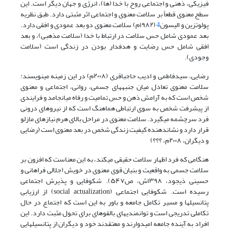
فیزیکی، ذهنی و اجتماعی روح با خدا (ها)، انرژی و جهان دیگر است. این
سطح معنوی قطعاً بر سلامت معنوی و اجتماعی اثر مثبتی دارد.
طبق نظریه
پولوتزین و الیسون
4
(۱۹۸۲م) سلامت معنوی دو بعد عمودی و افقی دارد.
بعد عمودی شامل حس سلامت در ارتباط با خدا (سلامت مذهبی)، و بعد
افقی شامل حس رضایت و هدفدار بودن در زندگی است (سلامت
وجودی).
رضایی، سیدفاطمی و ادیب حاجباقری (۲۰۰۸م) در این زمینه مینویسند:
سلامت معنوی تعادل میان جنبههای جسمی، روانی، اجتماعی و معنوی
شخص است که به آرامش ذهن و حس تمامیت و رفاه میانجامد و فرایندی
از پیشرفت شخص به سوی ارتباطی هماهنگ است که از نیروهای درونی
فرد سرچشمه میگیرد. سلامت معنوی در مراحل بالای هرم نیازهای مازلو
قرار دارد و نشاندهنده کیفیت زندگی شخص در بعد معنوی است
(رضایی
و دیگران، ۲۰۰۸م، ؟؟؟)
هنگامی که فرد اظهار سلامت حقیقی میکند، به این معناست که افزون بر
سلامت جسمی به واقعیت و بنیان قوی معنوی در خویش
(جلالی فراهانی و
حسینی ذیجود، ۱۳۹۸ش، ص۵۴۷)
. شکوفایی و پذیرش اجتماعی
رسیده است. شکوفایی اجتماعی (social actualization) از ارزیابی
پتانسیلها و مسیر تکامل جامعه و باور به این است که اجتماع در حال
تکاملی تدریجی است و توانمندیهای بالقوهای برای تحول مثبت دارد. این
افراد به آینده جامعه امیدوارند و معتقدند خود و دیگران از پتانسیلهایی