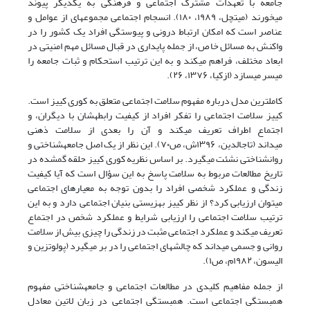
جامعه با تعهدات مشترک اجتماعی و فرهنگی به یکدیگر پیوند
میخورند
(میتچل، ۱۹۸۹، ۱۸۰)
. انسجام اجتماعی مجموعهای از عوامل و
عناصر است که امکان ارتباط درونی و پیوستگی افراد یک کشور را در
واکنش به مسائل خاص، از جمله پایداری در قبال مسائل مهم امنیتی در
ابعاد مختلف، فراهم میکند و به این ترتیب استحکام و ثبات جامعه را
میسر میسازد
(ازکیا، ۱۳۷۶، ۲۶)
.
کاملترین مدل درباره مفهوم سلامت اجتماعی متعلق به کوری کییز است.
کییز سلامت اجتماعی را تفکر افراد از کیفیت رابطهشان با دیگران، و
اجتماع اطراف تعریف میکند و آن را بعدی از سلامت ذهنی
میداند
(تاجالدین، ۱۳۹۶ش، ص۷۰)
. این نظر از یک اصل جامعهشناختی و
روانشناختی نشئت میگیرد. بر اساس نظریه کوری کییز حلقه گمشده در
تاریخ مطالعات مربوط به سلامت پاسخ به این سؤال است که آیا کیفیت
زندگی و عملکرد شخصی افراد را بدون توجه به معیارهای اجتماعی
میتوان ارزیابی کرد؟ از نظر کییز بهزیستی بنیان اجتماعی دارد و به این
ترتیب سلامت اجتماعی را ارزیابی شرایط و عملکرد شخص در اجتماع
تعریف میکند و عملکرد اجتماعی مثبت در زندگی را چیزی بیش از سلامت
روانی و جسمی میداند که چالشهای اجتماعی را در بر میگیرد
(پولوتزین و
الیسون، ۱۹۸۲م، ص۱
)
.
از جمله مفاهیم کلیدی در مطالعات اجتماعی و جامعهشناختی مفهوم
همبستگی اجتماعی است. همبستگی اجتماعی در زبان لاتین معادل