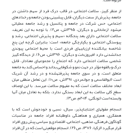
از منظر کییز، سلامت اجتماعی در قالب درک فرد از سهم داشتن در
جامعه، پذیرش از سمت دیگران، قابل پیشبینی بودن جامعه و رخدادهای
اجتماعی، حس شرکت در جامعه و پتانسیل و رشد جامعه عملیاتی
میشود
(زمانخانی و دیگران، ۱۳۹۵ش، ص۲)
. با توجه به این تعریف،
سلامت اجتماعی دارای بعد پنجگانه «سهم و پذیرش اجتماعی، رشد و
پیوستگی اجتماعی و یکپارچگی جامعه» است؛ بنابراین گرچه این پنج
شاخصه بیانکننده ارزیابیهای فردی است با محیط اجتماعی پیوندی
جدانشدنی دارد
(فیروزبخت و
دیگران، ۱۳۹۶ش، ص۶)
. از دیدگاه کییز
شخصی سلامت اجتماعی دارد که اجتماع را مجموعهای معنادار، قابل
درک و بالقوه مؤثر در جهت نمو و شکوفایی بداند و احساس کند به جامعه
متعلق است، و در سوی جامعه پذیرفتهشده و در رشد آن شریک
است
(ابوالقاسمی و جوانمردی، ۱۳۹۱ش، ص۱۰
)
. این تعامل منطقی میان
ابعاد مختلف سلامت است که به مفهوم سلامت میرسد. با این اوصاف
سطح کلی سلامت به این ابعاد بستگی ندارد، بلکه به تعادل میان آنها
وابسته است
(تونگتی، ۲۰۱۴م، ص۳)
.
انسجام مقولهای اجتنابناپذیر، سیال، نسبی و خودجوش است که با
همفکری، همیاری و هماهنگی داوطلبانه افراد جامعه در مناسبات
گوناگون فرهنگی، مذهبی، اجتماعی، اقتصادی و سیاسی پیش روی افراد
قرار میگیرد
(ازکیا، ۱۳۷۶
، ص۲۶)
. انسجام موقعیتی است که در آن افراد