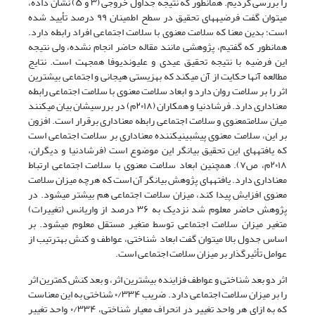
را بررسی کردیم. همانطور که نتیجه جداول خروجی (۳ و ۵) نشان داده،
میتوان گفت فرضیههای تحقیق در سطح اطمینان ۹۹ درصد تأیید شده
است؛ بدین معنا که سلامت معنوی با سلامت اجتماعی افراد رابطه دارد.
همانطور که گفتیم، پژوهشی مانند مقاله حاضر انجام نشده، ولی نتیجه
این فرضیه با نتیجه تحقیق عیدی و علیوندیوفا همجهت است. نتایج
مطالعه آنها حکایت از آن میکند که بهزیستی هیجانی و اجتماعی بیشترین
اثر را بر سلامت روان دارد و ابعاد سلامت معنوی با سلامت اجتماعی رابطه
معناداری دارد. فرشادنیا و همکاران (۲۰۱۸م) در بررسیشان بیان میکنند
میان سلامتمعنوی و سلامت اجتماعی رابطه معناداری برقرار است. افزون
بر این، سلامت معنوی پیشبینیکننده معناداری بر سلامت اجتماعی است
که یافتههای این تحقیق بیانگر این موضوع است
(فرشادنیا و دیگران،
۲۰۱۸م، ص۷)
. همچنین ابعاد سلامت معنوی با سلامت اجتماعی ارتباط
معناداری دارد. یافتههای پژوهش بیانگر آن است که هرچه میزان سلامت
معنوی افزایش پیدا کند، میزان سلامت اجتماعی هم بیشتر میشود. در
پژوهش حاضر معلوم شد نزدیک به ۳۶ درصد از واریانس (تغییرات)
متغیر میزان سلامت اجتماعی توسط متغیر مستقل معلوم میشود. بر
اساس جدول بالا میتوان گفت ابعاد شناختی، عواطف و کنش بهترتیب از
عوامل تأثیرگذار بر میزان سلامت اجتماعی است.
اثر دو بعد شناختی و عواطف فزاینده بیشترین اثر، و بعد کنش کمترین اثر
را بر میزان سلامت اجتماعی دارد. ضریب ۰/۳۳۴ شناختی به این معناست
که به ازای هر واحد تغییر در انحراف معیار شناختی، ۰/۳۳۴ واحد تغییر