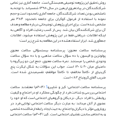
روش تحقیق این پژوهه توصیفی
همبستگی است. جامعه آماری نیز تمامی
شرکتکنندگان در پیادهروی اربعین در سال ۱۳۹۸ شمسیاند. با توجه به
نامشخص بودن تعداد شرکتکنندگان، جامعه آماری نامحدود است و حجم
نمونه با استفاده از فرمول کوکران برای جامعه نامحدود ۳۸۴ نفر
مشخص شده است. برای اجرای پژوهش توضیحاتی درباره مطالعه و هدف
آن برای شرکتکنندگان بیان شد. پس از کسب رضایت افراد و آگاهی به
اینکه اطلاعات دریافتی فقط در این پژوهش استفاده میشود، اطلاعات
جمعآوری شد. ابزار استفادهشده در این مطالعه به شرح زیر است:
پرسشنامه سلامت معنوی: پرسشنامه بیستسؤالی سلامت معنوی
پولوتزین و الیسون با ده سؤال سلامت مذهبی، و با ده سؤال سلامت
وجودی شخص را میسنجد. نمره سلامت معنوی، جمع این دو زیرگروه با
دامنهای میان ۲۰ تا ۱۲۰ است. جواب این سؤالات به شکل لیکرت پنج
گزینهای از «کاملاً مخالفم» تا «کاملاً موافقم» تقسیمبندی شده است.
ضریب آلفای کرونباخ ۰/۸۲ است.
پرسشنامه سلامت اجتماعی: کیز و شاپیرو
5
(۲۰۰۴م) معتقدند سلامت
اجتماعی بررسی و شناخت فرد از چگونگی عملکرد او در اجتماع و کیفیت
روابطش با افراد دیگر، نزدیکان و گروههای اجتماعی است که او خود را
عضوی از آنان میداند؛ به عبارت دیگر سلامت اجتماعی توانایی فرد در
رویارویی مؤثر با دیگران و اجتماع به جهت ایجاد رابطه ارضاکننده شخصی
و به انجام رساندن نقشهای اجتماعی است. کیز (۲۰۰۴م) سلامت اجتماعی