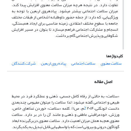
تفاوت دارد. در نتیجه هرچه میزان سلامت معنوی افزایش پیدا کند،
میزان سلامت اجتماعی بیشتر میشود. پیادهروی اربعین با توجه به
ویژگیهایی، که دارد؛ از جمله حضور داوطلبانه اشخاص از طبقات مختلف
جامعه با سطوح مختلف اعتقادی،
زمینه مناسبی برای ایجاد همبستگی،
انسجام و مشارکت اجتماعی فراهم میسازد تا بتوان در مسیر افزایش
شکوفایی و پذیرش اجتماعی گام برداشت.
کلیدواژه‌ها
سلامت معنوی
سلامت اجتماعی
پیاده روی اربعین
شرکت کنندگان
اصل مقاله
«سلامت» به حالتی از رفاه کامل جسمی، ذهنی و عملکرد فرد در محیط
طبیعی و اجتماعی گفته میشود؛ لذا سلامت را میتوان مفهومی چندبعدی
دانست (تونگتی،
2
۲۰۱۴م، ص۱). کلمه «سلامت» خوردن غذاهای خاص،
ورزش، خودمراقبتی عاطفی و ذهنی و مانند آن را در بر دارد. سلامت
معنوی هم به همان میزان اهمیت دارد. سلامت معنوی دربرگیرنده ابعاد
گوناگون درونی و بیرونی است که با واسطههایی قابل تبدیل به یکدیگرند.