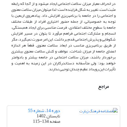
در انحراف معیار میزان سلامت اجتماعی ایجاد میشود و از آنجا که رابطه
مثبت است، تغییر به شکل فزاینده است؛ لذا میتوان میزان سلامت معنوی
و اجتماعی را در جامعه با برنامهریزی افزایش داد. پیادهروی اربعین با
توجه به خصوصیاتی، از جمله حضور اختیاری افراد از طبقات مختلف
جامعه با سطوح مختلف اعتقادی، فرصت مناسبی برای ایجاد همبستگی،
انسجام و مشارکت اجتماعی فراهم میآورد تا بتوان در مسیر افزایش
شکوفایی و پذیرش اجتماعی قدم برداشت. این امر صورت نمیگیرد، مگر
از طریق برنامهریزی مناسب در ابعاد سلامت معنوی. قطعاً هر اندازه
اعضای جامعه از میزان شناخت، عواطف و کنش سلامت معنوی بیشتری
برخوردار باشند، میزان سلامت اجتماعی در جامعه بیشتر و بادوامتر
خواهد بود؛ ولی متأسفانه دستاندرکاران در این زمینه به اهمیت و
تأثیرات
این رویداد عظیم چندان توجهی ندارند.
مراجع
دوره 14، شماره 55
تابستان 1402
صفحه
115-134