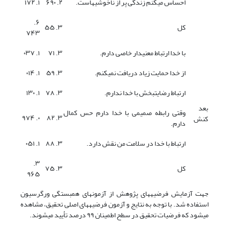
احساس میکنم زندگی پر از ناخوشیهاست.
۲. ۶۹۰
۱. ۱۷۲
۶.
کل
۳. ۵۵
۷۴۳
با خدا ارتباط معنیدار خاصی دارم.
۳. ۷۱
۱. ۰۳۷
از خدا حمایت زیاد دریافت نمیکنم.
۳. ۵۹
۱. ۰۱۴
ارتباط رضایتبخش با خدا ندارم.
۳. ۷۸
۱. ۱۳۰
بعد
وقتی رابطه صمیمی با خدا دارم حس کمال
۰. ۹۷۴
۳. ۸۲
کنش
دارم.
ارتباط با خدا در سلامت من نقش دارد.
۳. ۸۸
۱. ۰۵۱
۳.
کل
۳. ۷۵
۹۶۵
جهت آزمایش فرضیههای پژوهش از آزمونهای همبستگی ورگرسیون
استفاده شد. با توجه به نتایج و آزمون فرضیههای اصلی تحقیق، مشاهده
میشود که فرضیات تحقیق در سطح اطمینان ۹۹ درصد تأیید میشوند.