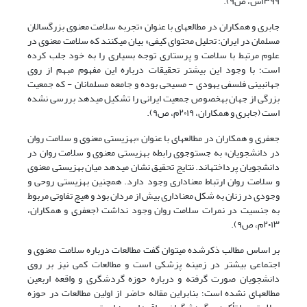
۱۳۹۹ش، ص۹)
.
جابری و همکاران در مطالعهای با عنوان «تجربه سلامت معنوی بزرگسالان
مسلمان در ایران: تحلیل محتوای کیفی» بیان میکنند که سلامت معنوی در
علوم مرتبط با سلامت و پرستاری توجه بسیاری را به خود جلب کرده
است؛ با وجود این بیشتر تحقیقات درباره این مفهوم مبهم از روی
جهانبینی فلسفی یهودی - مسیحی بوده و جامعه مسلمانان - که جمعیت
بزرگی از جهان بهخصوص جمعیت ایرانی را تشکیل میدهد بررسی نشده
است
(جابری و همکاران، ۲۰۱۹م، ص۹)
.
جعفری و همکاران در مطالعهای با عنوان «بهزیستی معنوی و سلامت روان
در دانشجویان» به جستوجوی رابطه بهزیستی معنوی و سلامت روان در
دانشجویان پرداختهاند. نتایج تحقیق نشان میدهد میان بهزیستی معنوی
و سلامت روان ارتباط معناداری وجود دارد. همچنین بهزیستی روحی و
وجودی در زنان به شکل معناداری بیش از مردان بود و هیچ تفاوتی مربوط
به جنسیت در نمرات سلامت روان وجود نداشت
(جعفری و همکاران،
۲۰۱۳م، ص۹)
.
بر اساس مطالب ذکرشده میتوان گفت مطالعات درباره سلامت معنوی و
اجتماعی بیشتر در زمینه پزشکی است و مطالعات کمی نیز بر روی
دانشجویان صورت گرفته و درباره حوزه گردشگری و واقعه اربعین
مطالعهای نشده است؛ بنابراین مقاله حاضر از اولین مطالعات در حوزه