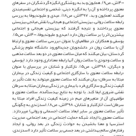
۱۴۰۰ش، ص۹)
. همایون و بد به روشنگری انگیزه گردشگران در سفرهای
معنوی پرداخته و آن را به انگیزه دینی، شخصی و اجتماعی تقسیمبندی
میکنند
(همایون و بد، ۱۳۹۷ش، ص۱۸
)
. عیدی و علیوندیوفا به بررسی
رابطه سلامت روانی، بهزیستی اجتماعی و هیجانی با نقش میانجی بهزیستی
معنوی پرداختند و نتیجه گرفتند که بهزیستی هیجانی و اجتماعی
بیشترین اثر را بر سلامت روان دارد
(عیدی و علیوندیوفا، ۱۴۰۰ش، ص۵)
.
یوسفی و همکاران در مطالعهای با عنوان «بررسی سلامت معنوی و ارتباط
آن با سلامت روان در دانشجویان جدیدالورود دانشگاه علوم پزشکی
کردستان» بیان میکنند که میان سلامت معنوی در دو بعد سلامت مذهبی
و سلامت وجودی با سلامت روان آنها رابطه معناداری وجود دارد
(یوسفی
و دیگران
، ۱۳۹۸ش، ص۵)
. نازکتبار و شتابان در بررسیای با عنوان
«رابطه سلامت معنوی با سازگاری اجتماعی و کیفیت زندگی در بیماران
مبتلا به سرطان» بیان میکنند که سلامت معنوی میتواند به علت تأثیر بر
کیفیت زندگی و سازگاری فرد با بیماری در زندگی بیماران مبتلا به سرطان
نقشی ضروری ایفا کند. با توجه به نتایج بهدستآمده، سلامت معنوی و
مؤلفههای آن از متغیرهای مهم در زمینه کیفیت زندگی افراد مبتلا به
سرطان است
(نازکتبار
و شتابان، ۱۳۹۸ش، ص۸)
. اسدزندی به چگونگی
تأثیر سلامت معنوی بر سایر ابعاد سلامت (جسمانی و روانی) میپردازد.
سلامت معنوی با ایجاد شبکه حمایت اجتماعی در بعد اجتماعی، مدیریت
استرسها و معنا بخشیدن به حوادث زندگی در بعد روانی، و ایجاد
رفتارهای سالم بهداشتی در بعد جسمی بر سلامت تأثیر دارد
(اسدزندی،