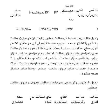
ضریب
شاخص آماری-
سطح
همبستگی
R۲
R۲
تعدیلشده
F
مدل رگرسیونی
معناداری
(R)
۰/۰۰۰
۷۰,۹۸۸
۰/۳۵۴
۰/۳۵۹
۰/۵۹۹
۱
جدول بالا ضریب همبستگی سلامت معنوی و ابعاد آن در میزان سلامت
اجتماعی را نشان میدهد. ضریب همبستگی میان این دو متغیر ۰/۵۹ و
دارای سطح معناداری بسیار بالاست؛ بدین معنا که هرچه میزان سلامت
معنوی افزایش یابد، میزان سلامت اجتماعی هم افزایش مییابد. میزان
برآورد واریانس میزان سلامت اجتماعی است که توسط ۲ منظور از R
متغیر مستقل تبیین میشود و در پژوهش حاضر معلوم شد نزدیک به ۳۶
درصد از تغییرات متغیر میزان سلامت اجتماعی توسط متغیر مستقل
معلوم میشود.
جدول ۶: ضریب رگرسیونی سهم ابعاد سلامت معنوی بر میزان سلامت
اجتماعی
شاخص
ضرایب
خطای
بتای استاندارد
سطح
T
آماری
رگرسیونی
استاندارد
شده
معناداری