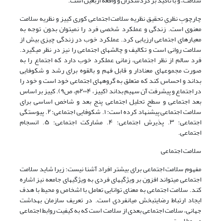
سلامت، و با تأکید بر گردشگران و واقعه اربعین است.
چارچوبِ نظریِ تحقیق نظریه سلامت اجتماعی کوری کییز و نظریه سلامت
معنوی است. زندگی و عملکرد شخصی فرد را نمیتوان بدون توجه به
معیارهای اجتماعی ارزیابی کرد. عملکرد خوب در زندگی چیزی بیش از
سلامت روانی است و تکالیف و چالشهای اجتماعی را نیز در نظر میگیرد.
فرد سالم از نظر اجتماعی، زمانی عملکرد خوب دارد که اجتماع را به
صورت مجموعهای معنادار و قابل فهم و بالقوه برای رشد و شکوفایی
بداند و احساس کند که متعلق به گروههای اجتماعی خود است و خود را
در اجتماع و پیشرفت آن سهیم بداند
(کییز، ۲۰۰۴م، ص۹)
. کییز بر اساس
بعد اجتماعی و سطح تحلیل اجتماعی پنج بعد و شاخص اساسی برای
سلامت اجتماعی پیشنهاد کرده است: ۱. شکوفایی اجتماعی؛ ۲. پیوستگی
اجتماعی؛ ۳. پذیرش اجتماعی؛ ۴. مشارکت اجتماعی؛ ۵. انسجام
اجتماعی.
سلامت اجتماعی
مفهوم سلامت اجتماعی برای بیشتر افراد آشنا نیست؛ زیرا شاید سلامت
اجتماعی میتواند افزون بر ویژگیهای فردی به ویژگیهای جامعه نیز اشاره
کند. سلامت اجتماعی به معنای توانایی تعامل با اشخاص و محیط با هدف
ایجاد ارتباط رضایتبخش میانفردی است. در تعریف سازمان بهداشت
جهانی، سلامت اجتماعی بعدی از سلامت است که به کیفیت روابط اجتماعی
مربوط است.