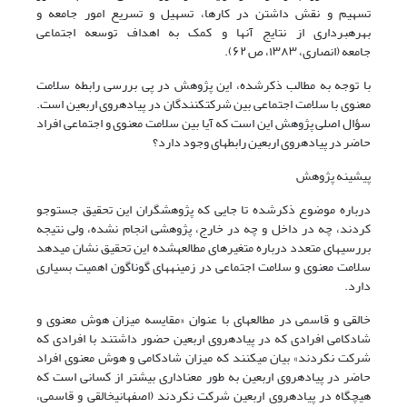
تسهیم و نقش داشتن در کارها، تسهیل و تسریع امور جامعه و
بهرهبرداری از نتایج آنها و کمک به اهداف توسعه اجتماعی
جامعه
(انصاری، ۱۳۸۳، ص ۶۲)
.
با توجه به مطالب ذکرشده، این پژوهش در پی بررسی رابطه سلامت
معنوی با سلامت اجتماعی بین شرکتکنندگان در پیادهروی اربعین است.
سؤال اصلی پژوهش این است که آیا بین سلامت معنوی و اجتماعی افراد
حاضر در پیادهروی اربعین رابطهای وجود دارد؟
پیشینه پژوهش
درباره موضوع ذکرشده تا جایی که پژوهشگران این تحقیق جستوجو
کردند، چه در داخل و چه در خارج، پژوهشی انجام نشده، ولی نتیجه
بررسیهای متعدد درباره متغیرهای مطالعهشده این تحقیق نشان میدهد
سلامت معنوی و سلامت اجتماعی در زمینههای گوناگون اهمیت بسیاری
دارد.
خالقی و قاسمی در مطالعهای با عنوان «مقایسه میزان هوش معنوی و
شادکامی افرادی که در پیادهروی اربعین حضور داشتند با افرادی که
شرکت نکردند» بیان میکنند که میزان شادکامی و هوش معنوی افراد
حاضر در پیادهروی اربعین به طور معناداری بیشتر از کسانی است که
هیچگاه در پیادهروی اربعین شرکت نکردند
(اصفهانیخالقی و قاسمی،