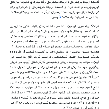
فلسفه ارتباط برونفردی و ارتباط میانفردی رفع نیازهای کمبود (نیازهای
فیزیولوژیک و اجتماعی)، و فلسفه ارتباط درونفردی و فرافردی رفع
فرانیازها (نیاز خودیابی) است؛ به بیان دیگر سلامت معنوی کنار سلامت
اجتماعی معنا مییابد
(ولف،
۲۰۰۷م، ص۱)
3
.
فرهنگ پیادهروی اربعین - که هرساله همزمان با ایام منتهی به اربعین
شهادت سید و سالار شهیدان حسین بن علی
۸
و شهدای کربلا در عراق
برگزار میشود - در سالهای اخیر به دلایل متفاوت سیاسی و فرهنگی
گسترش یافته است؛ به طوری که عظیمترین تجمع صلحآمیز بشری در
جهان معاصر به حساب میآید. حضور ایرانیها - که از گذشته به محبان آل
محمد
۹
مشهور بودند - در سالهای اخیر بر کمیت و کیفیت آن افزوده و
نمایشی میلیونی از حضور شیعیانجهان در مسیر کربلا رقم زده است. این
آیین با توجه به پیشینه تاریخی و همینطور کارکردهای آیینها در جریان
برگزاریِ خود به یکی از صحنههای اصلی رفتار شیعیان تبدیل شده
است
(گیویان و امینی، ۱۳۹۶ش، ص۸)
. در سال ۱۳۹۸هجری شمسی
تقریباً ۲۱ میلیون نفر طی پنجم تا بیستم ماه صفر در مراسم پیادهروی
اربعین شرکت کردند که هفده میلیون آنها شهروندان عراقی از داخل و
خارج کشور بودند؛ یعنی حدود چهل درصد ساکنان عراق یا حدود ۷۵
درصد جمعیت شیعیان این کشور
(خبرگزاری تسنیم، ۱۳۹۸)
. به گزارش
خبرگزاری موج، کمیته اطلاعرسانی ستاد مرکزی اربعین از ثبتنام ۱ میلیون
و ۹۶۷ هزار و ۸۹۲ فرد ایرانی در سامانه ثبتنام زائران اربعین ۱۳۹۸ خبر
داد.
(خبرگزاری موج،
۱۳۹۸)
.