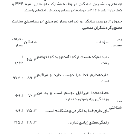
اجتماعی، بیشترین میانگین مربوط به مشارکت اجتماعی نمره ۳,۴۴ و
کمترین آن نمره ۲,۹۴ مربوط به زیرمقیاس پذیرش اجتماعی است.
جدول ۲: درصد، میانگین و انحراف معیار نمرههای زیرمقیاسهای سلامت
معنوی گردشگران مذهبی
زیر
انحراف
سؤالات
میانگین
مقیاس
معیار
نمیدانم که هستم، از کجا آمدم و به کجا خواهم
۱.
۳. ۶۵
رفت.
۱۸۶۲
عقیدهدارم خدا مرا دوست دارد و مراقبم
۰. ۹۷۳
۳. ۸۹
است.
معتقدمخدا غیرقابل تجسم است و به من
۱. ۰۶۹
۳. ۷۰
وزندگی روزانهام توجه ندارد.
بعد
شناختی
باور دارم خدا به فکر من و مشکلاتم است.
۳. ۷۵
۱. ۰۸۹
زندگی معنای زیادی ندارد.
۳. ۴۸
۱. ۲۱۵
معتقدم هدفخاصی برای زنده بودن وجود