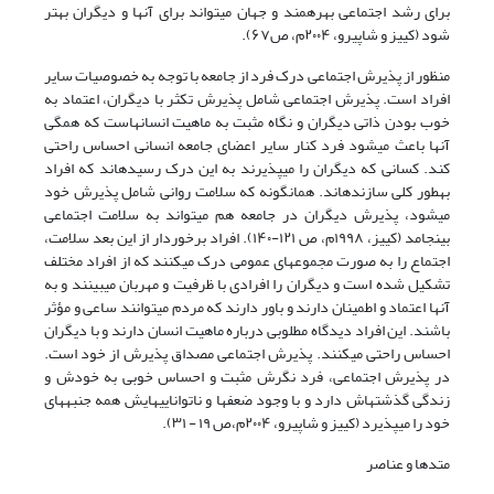
برای رشد اجتماعی بهرهمند و جهان میتواند برای آنها و دیگران بهتر
شود
(کییز و شاپیرو، ۲۰۰۴م، ص۶۷
)
.
منظور از پذیرش اجتماعی درک فرد از جامعه با توجه به خصوصیات سایر
افراد است. پذیرش اجتماعی شامل پذیرش تکثر با دیگران، اعتماد به
خوب بودن ذاتی دیگران و نگاه مثبت به ماهیت انسانهاست که همگی
آنها باعث میشود فرد کنار سایر اعضای جامعه انسانی احساس راحتی
کند. کسانی که دیگران را میپذیرند به این درک رسیدهاند که افراد
بهطور کلی سازندهاند. همانگونه که سلامت روانی شامل پذیرش خود
میشود، پذیرش دیگران در جامعه هم میتواند به سلامت اجتماعی
بینجامد
(کییز، ۱۹۹۸م
، ص ۱۲۱-۱۴۰)
. افراد برخوردار از این بعد سلامت،
اجتماع را به صورت مجموعهای عمومی درک میکنند که از افراد مختلف
تشکیل شده است و دیگران را افرادی با ظرفیت و مهربان میبینند و به
آنها اعتماد و اطمینان دارند و باور دارند که مردم میتوانند ساعی و مؤثر
باشند. این افراد دیدگاه مطلوبی درباره ماهیت انسان دارند و با دیگران
احساس راحتی میکنند. پذیرش اجتماعی مصداق پذیرش از خود است.
در پذیرش اجتماعی، فرد نگرش مثبت و احساس خوبی به خودش و
زندگی گذشتهاش دارد و با وجود ضعفها و ناتواناییهایش همه جنبههای
خود را میپذیرد
(کییز و شاپیرو، ۲۰۰۴م،ص
۱۹ - ۳۱)
.
متدها و عناصر