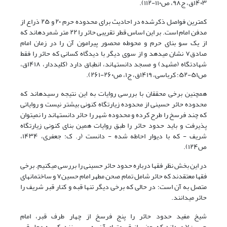
۱۴۰۳ق، ج۹۸، ص۱۱۰-
۱۱۲)
.
کمترین فواصل ذکرشده در احادیث برای محدوده حرم ۲۰ و ۲۵ ذراع از
مدفن امام است. بر این اساس قطر تقریبی حائر را ۲۲ متر شمردهاند که
از یک سو بنای حرم و محوطه محصور پیرامون آن را در زمان امام
صادق
۷
نشان میدهد و از سوی دیگر با دیدگاه کسانی که حائر را فقط
شهادتگاه (مشهد) و مسجد دانستهاند، انطباق دارد
(کلیددار، ۱۴۱۸ق،
ص۵۱-۵۲؛ کرباسی، ۱۴۱۹ق
، ج۱، ص۲۶۰-۲۶۱)
.
همچنین برخی محققان با بررسی روایات به این نتیجه رسیدهاند که
محدوده حائر حسینی از محدوده زیارتگاه کنونی بیشتر نیست و روایاتی
که چند فرسخ را طرح کرده و محدوده شهر را حائر دانستهاند را نمیتوان
پذیرفت و باید حدود حائر را طبق روایات همین بنای کنونی زیارتگاه
شریف - که با دیوار احاطه شده - دانست
(ر. ک: جعفری، ۱۴۳۴،
ص۱۲۴)
.
در این بخش نظر فقها درباره حدود حائر حسینی را بررسی میکنیم. برخی
فقها معتقدند که حائر شامل تمام صحن مطهر امام حسین
۷
و ساختمانهای
متصل به آن است؛ در حالی که برخی دیگر تنها قبه و کنار قبر شریف را
حائر میدانند.
شیخ مفید حدود حائر را پنج فرسخ از چهار طرف قبر، امام
حسین
۷
میداند که بعضی از قسمتهای آن به سبب نزدیکی به محل قبر