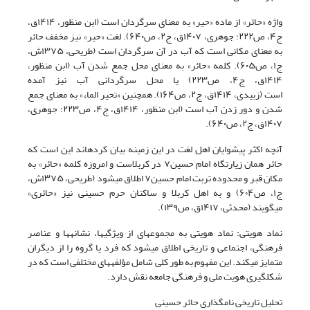
واژه «حائر» از ماده «حیر» به معنای سرگردان است
(ابن منظور
، ۱۴۱۴ق،
ج۴، ص۲۲۲؛ جوهری، ۱۴۰۷ق، ج۲، ص۶۴۰)
. لغت «حیر» نیز مخفف حائر
به معنای مکانی است که آب در آن سرگردان است
(طریحی، ۱۳۷۵ش،
ج۱، ص۶۰۵)
. کلمه «حائر» به معنای محل جمع شدن آب
(ابن منظور،
۱۴۱۴ق،
ج۴، ص۲۲۳)
یا محل سرگردانی آب نیز آمده
است
(زبیدی،
۱۴۱۴ق، ج۲، ص۱۶۴)
. همچنین «تحیر الماء» به معنای جمع
شدن و دور زدن آب است
(ابن منظور، ۱۴۱۴ق، ج۴،
ص۲۲۳؛ جوهری،
۱۴۰۷ق، ج۲، ص۶۴۰)
.
آنچه اکثر پیشوایان اهل لغت در این زمینه بیان کردهاند این است که
حائر همان زیارتگاه امام حسین
۷
در کربلاست و امروزه کلمه «حائر» به
مکان قبر و محدوده تربت امام حسین
۷
اطلاق میشود
(طریحی، ۱۳۷۵ش،
ج۱، ص۶۰۴)
و به اهل کربلا و ساکنان حرم حسینى نیز «حائرى»
میگویند
(محدثی، ۱۴۱۷ق
، ص۱۳۹)
.
نماد هویتی:
نماد هویتی به مجموعهای از ویژگیها، نشانهها و عناصر
فرهنگی، اجتماعی و تاریخی اطلاق میشود که فرد یا گروه را از دیگران
متمایز میکند. این مفهوم به طور کلی شامل مؤلفههای مختلفی است که در
شکلگیری هویت ملی و فرهنگی جامعه نقش دارد.
تحلیل تاریخی نامگذاری حائر حسینی