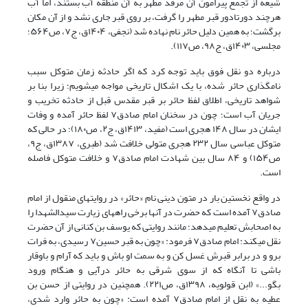
شیعه از تجمع پیرامون آن مرقد مطهر به آن منطقه آب بستند، اما آب
هرچند دورتادور قبر مطهر را گرفت، بر روی قبر جاری نشد و از آن مکان
برگشت؛ به همین دلیل حائر نام نهاده شد
(نجفی،
۱۴۰۴ق، ج۷، ص۵۶۴؛
مجلسی، ۱۴۰۳ق، ج۹۸، ص۱۱۷)
.
درباره دو نقل فوق باید توجه کرد که اگر حادثه زمان متوکل سبب
نامگذاری حائر شده، با یک اشکال تاریخی مواجه میشویم؛ زیرا بنا بر
شواهد تاریخی، اطلاق لفظ حائر بر قبر مقدس قبل از حادثه تخریب و
جریان آب است؛ چون در سخنان امام صادق
۷
لفظ حائر آمده و وفات
ایشان در سال ۱۴۸ هجری است
(مفید، ۱۴۱۳ق، ج۲
، ص۱۸۰)
؛ در حالی که
متوکل عباسی سال ۲۳۲ هجری متولی خلافت شد
(طبری، ۱۳۸۷ق، ج۹،
ص۱۵۴)
و ۸۴ سال بین شهادت امام صادق
۷
و خلافت متوکل فاصله
است.
در واقع نخستین بار در متون دینى نام «حائر» در روایتهاى منقول از امام
صادق
۷
آمده است که حضرت در آنها برخى راههاى زیارت سیدالشهدا را
به اصحابش تعلیم میدهد؛ مانند روایتى که یوسف بن کنانى از آن حضرت
نقل مىکند: امام صادق
۷
فرمود: «چون به قبر حسین
۷
رسیدى، به فرات
برو و در برابر قبرش غسل کن و به سمت او باش و باید که آرام و باوقار
باشى تا آنگاه که از سوى شرقى به حائر درآیى و هنگام ورود
بگو...»
(ابن
قولویه، ۱۳۹۸ق، ص۲۲۱)
. همچنین در روایتى از حسن بن
عطیه به نقل از امام صادق
۷
آمده است: «چون به حائر وارد شدى،