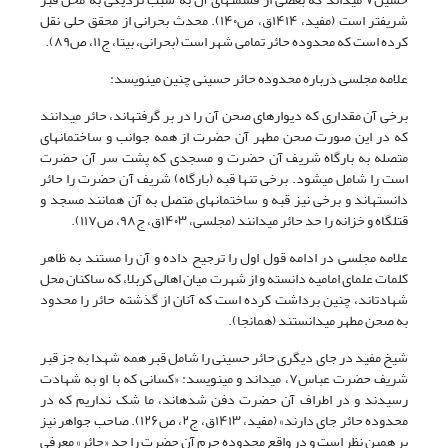
شریفتر است
(مفید، ۱۴۱۴ق، ص۱۴۰)
. محدث بحرانی از محقق حلی نقل
کرده است که محدوده حائر تمامی شهر است
(بحرانی، بیتا، ج۱۱، ص۸۹)
.
علامه مجلسی درباره محدوده حائر حسینی چنین مینویسد:
برخی آن مقداری که دیوارهای صحن آن را در بر گرفتهاند، حائر میدانند
که در این صورت صحن مطهر آن حضرت از همه جوانب و ساختمانهای
متصله به بارگاه شریف آن حضرت و مسجدی که پشت سر آن حضرت
است را شامل میشود. برخی تنها قبه (بارگاه) شریف آن حضرت را حائر
دانستهاند و برخی نیز قبه و ساختمانهای متصل به آن همانند مسجد و
قتلگاه و خزانه را حد حائر میدانند
(مجلسی، ۱۴۰۳ق، ج۹۸، ص۱۱۷)
.
علامه مجلسی در ادامه قول اول را ترجیح داده و آن را مستند به ظاهر
کلمات علمای امامیه دانسته و از شهرت میان اهالی کربلا، که ساکنان محل
شهادتاند، چنین برداشت کرده است که آنان از گذشته حائر را محدود
به صحن مطهر میدانستند
(همانجا)
.
شیخ مفید در جای دیگری حائر حسینی را شامل قبر همه شهدا به جز قبر
شریف حضرت عباس
۷
، میداند و مینویسد: «کسانی که با او به شهادت
رسیدند و در اطراف آن حضرت دفن شدهاند، ما شک نداریم که در
محدوده حائر جای دارند»
(مفید، ۱۴۱۳ق، ج۲، ص۱۲۶)
. صاحب جواهر نیز
بر همین نظر است و در واقع محدوده حرم آن حضرت را حد «حائر» معرفی