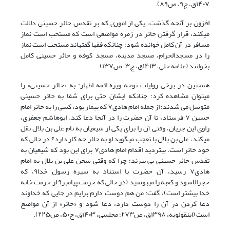
۱۴۰۷ق، ج۹، ص۸۹)
.
افزون بر آنچه گذشت، یکی از اموری که بر تقدس حائر حسینی دلالت
میکند، قرار گرفتن حائر در زمره مواضعی
است که مستحب است نماز
مسافر در آن کامل خوانده شود؛ چنانکه فقها گفتهاند مستحب است نماز
را در مسجدالحرام، مسجد مدینه، مسجد کوفه و حائر حسینی کامل
بخوانند
(علامه حلی، ۱۴۱۳ق، ج۳
، ص۱۳۷)
.
همچنین در برخی روایات توجه ویژه ائمه اطهار
:
به «حائر حسینی» را
میتوان مشاهده کرد؛ چنانکه ایشان حتی برای شفا به حائر حسینی
متوسل می شدند؛ از جمله امام هادی
۷
که بیمار بود، کسی را به حائر امام
حسین
۷
فرستاد، تا آن حضرت را در آنجا دعا کند. ابوهاشم جعفری،
راوی این جریان، وقتی آن را برای یکی از شیعیان به نام علی بن بلال نقل
میکند، علی بن بلال با تعجب میگوید او به حائر چه کار دارد؟ در حالی که
خود حائر است. بیتردید اقدام امام هادی
۷
برای این بود که شیعیان به
تقدس حائر حسینی پی ببرند؛ چرا که وقتی سخن علی بن بلال به امام
هادی
۷
رسید، آن حضرت با استناد به سیره رسول خدا
۹
، که
حجرالاسود و کعبه را میبوسید (در حالی که حرمت پیامبر
۹
از حرمت خانه
خدا بیشتر است)، گفت: من هم دوست دارم برایم در جایی که خداوند
دعا کردن در آن را دوست دارد، دعا شود و «حائر» از آن مواضع
است
(ابنقولویه، ۱۳۹۸ق، ص۲۷۳؛ مجلسی، ۱۴۰۳ق، ج۵۰،
ص۲۲۵)
.