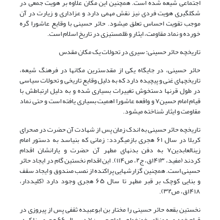
اجتماعی شیعه شده است. همچنین این مکان علاوه بر هویت جمعی در
شکلگیری هویت فردی نیز نقش مهمی دارد و عزاداری و زیارت در آن
موجب تقویت احساس تعلق میشود. حائر حسینی با وقایع عاشورا گره
خورده و نماد مقاومت، ایثار و ظلمستیزی در تاریخ اسلام است.
تاریخچه حائر حسینی: سیری در تحولات یک مکان مقدس
حائر حسینی، در جایگاه یکی از مقدسترین مکانها در فرهنگ شیعه،
تاریخچهای غنی و پیچیده دارد که به دلیل وقایع تاریخی و تحولات سیاسی
در طول قرنها دستخوش تغییرات بسیاری شده و به دلیل ارتباطش با
قیام امام حسین
۷
و واقعه عاشورا اهمیت بسیاری یافته است و حتی نماد
مقاومت و ایثار شناخته میشود.
تاریخچه حائر حسینی به اندک زمان پس از شهادت آن حضرت در صحرای
کربلا در سال ۶۱ هجری بازمیگردد؛ زمانی که بنیاسد به دستور امام
زینالعابدین
۷
به دفن بدنهای مطهر آن حضرت و یارانشان اقدام
کردند
(مفید، ۱۴۱۳ق، ج۲، ص۱۱۴)
. این اقدام نخستین گام در ایجاد حائر
حسینی است. همچنین گزارشهایی پراکنده از نصب صندوق و ایجاد سقف
و بنایی کوچک بر قبر مطهر تا سال ۶۵ هجری وجود دارد
(کلیددار
،
۱۴۱۸ق، ص۳۲)
.
نخستین بقعه حائر حسینی را مختار بن ابوعبیده ثقفی پس از پیروزی در
قیام خود و به منظور خونخواهی امام حسین
۷
در سال ۶۶ هجری بنا کرد.