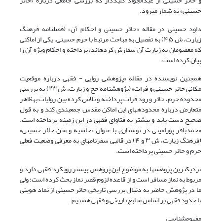
و حائر حسینی
از عبدالجواد کلیددار که بررسی جامعی درباره «حائر
حسینی» به شمار میرود.
داود حسینی در مقاله «حائر حسینی و احکام آن» (
فصلنامه
فرهنگ
زیارت
، ش ۴۵) به تفصیل به مباحث مرتبط با حرم حسینی، یکی از اماکنی
که معصومان به زیارت آن سفارش کردهاند، پرداخته و احکام ویژه آن را
بیان کرده است.
همچنین نویسنده در مقاله «پژوهشی روایی - فقهی درباره موقعیت
مکانی حائر حسینی و فرات» (
پژوهشنامه حج
و زیارت
، ش ۲۳) به بررسی
محدوده حرم، حائر و رود فرات پرداخته و تلاش کرده بین روایات بهظاهر
متعارض درباره محدودههای این اماکن مقدس جمعبندی کند و به قول
صحیح دست یابد و بیشتر به فتاوای فقهی در این زمینه پرداخته است.
محمدباقر پورامینی در نوشتاری با عنوان «حاشیه و متن حائر حسینی»
(
فرهنگ زیارت
، ش ۳ و ۴) در قالبی سفرنامهای به معرفی وضعیت فعلی
حرم و حائر حسینی پرداخته است.
نزدیکترین پژوهشها به موضوع این پژوهش بیشتر رویکرد فقهی دارد و
مربوط به نماز مسافر است و از قاعده لزوم قصر نماز بحث کرده است؛ ولی
ما در پژوهش حاضر به دنبال بررسی تاریخی حائر حسینی از نماد هویتی
تا حدود فقهی بر اساس منابع تاریخی و فقهی هستیم.
مفهومشناسی