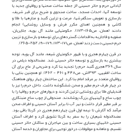
آبادانی حرم و حائر حسینی (از جمله ساخت صحنها و رواقهای جدید یا
توسعه آنها، احداث مسجد، ساخت صندوق و ضریح برای قبر شریف،
بازسازی و تعویض سنگفرشها، مرمت و تزئین گنبد و منارهها با طلا و
کاشی و همچنین اهدای مکرر فرش و وسایل روشنایی) انجام
دادند
(همان، ص۱۶۵-۱۷۳)
. حکومتهایی مانند آل بویه، جلایریان،
صفویه و قاجاریه به اقدامات گستردهای برای توسعه و بازسازی و تزیین
حرم حسینی دست زدند
(همان، ص۱۷۱
-۱۷۳، ۱۷۹-۱۹۰، ۲۵۲-۲۶۵)
.
در قرن چهارم هجری و با ظهور حکومتهای شیعه، مانند آل بویه، توجه
بیشتری به بازسازی و توسعه حائر حسینی شد. عضدالدوله دیلمی در
سال ۳۶۹ هجری گنبد حرم را تجدید بنا کرد و ضریحی از عاج برای آن
ساخت
(فقیهی،
۱۳۹۳ش، ص۴۴٨ و ۴۶١ - ۴۶٢)
. او همچنین بنایی با
رواقهای متعدد بر مرقد امام بنا کرد. این ساختمان چهار رواق هماهنگ
در چهار طرف حرم مطهر و صحن ششگوشه داشت. داخل حرم را نیز با
قندیلهای طلا برای روشنایی تزئین کردند و دیوارهای حرم و رواقها را با
چوب ساج و آیینههای بزرگ پوشاندند. صندوقی از چوب ساج منبتکاری
بر قبر مطهر قرار داشت و نهر آب تا برابر آستان حسینی و اطراف صحن
میآمد که آثارش تا نیمه اول قرن چهاردهم هجری در کربلا باقی بود.
عضدالدوله شیعیان را به سفر به کربلا تشویق کرد و اطراف آستان
حسینی خانههای بسیاری ساخت و بین مهاجران و ساکنان حائر حسینی
تقسیم، و ماهانه و موقوفات درخور توجهی برای مجاوران و خدمه آستان