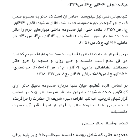
میکند
(نجفی، ۱۴۰۴ق،
ج۱۴، ص۳۳۹)
.
شیخعباس قمی نیز مینویسد: «ظاهر آن است که حائر به مجموع صحن
قدیم، جز آنچه در دوره صفویه تجدید شد، اطلاق میشود»
(قمی، ۱۴۱۴ق،
ج۱،
ص۳۵۷)
. علامه حلی
=
نیز محدوده داخلی دیوارهای حرم را حائر
میداند:
«ما دار سور المشهد»
(علامه حلی، ۱۴۱۳ق
، ج۳، ص۱۳۷؛ حر
عاملی، ۱۴۱۴ق، ج۵، ص۳۵۶)
.
برخی فقها از باب احتیاط حائر را فقط روضه مقدسه و اطراف ضریح که نماز
در آن تمام است دانسته و حتی رواق و مسجد را جزو حائر
نمیدانند
(طباطبائی یزدی، ۱۴۰۹ق، ج۲، ص۱۶۴-۱۶۵؛
خوانساری،
۱۳۵۵ق، ج۱، ص۵۸۹؛ نراقی، ۱۴۱۹ق، ج۸، ص۳۱۷
-۳۱۸)
.
بر اساس آنچه گفتیم، میان فقها درباره محدوده دقیق حائر آرای
گوناگونی دیده میشود؛ بنابراین به نظر میرسد هر چند بر اساس
گزارشهای تاریخی، آب تنها اطراف «قبر» شریف آن حضرت را فراگرفته
است، برخی علما محدوده حائر را فراتر از اطراف قبر آن حضرت
دانستهاند.
تقدس و فضائل حائر حسینی
محدوده حائر، که شامل روضه مقدسه سیدالشهدا
۷
و بر پایه برخی