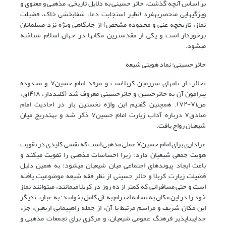
بر اساس آنچه گذشت، حائر حسینی به دلایل تاریخی، مذهبی و معنوی و
ویژگیهایی منحصربهفرد (نظیر استجابت دعا، شفابخشی خاک، فضیلت
نماز، تاریخچه غنی و محدوده مشخص) از جایگاهی ویژه نزد مسلمانان
برخوردار است و یکی از مقدسترین مکانها در جهان اسلام شناخته
میشود.
حائر حسینی: نماد هویتی شیعه
«حائر» از نامهای سرزمین کربلاست و مرقد امام حسین
۷
و محدوده
پیرامون آن به حائرحسین و حائرحسینی معروف شد
(کلیددار، ۱۴۱۸ق،
ص۷۱-
۷۲)
. همچنین گفتیم این واژه نخستین بار در احادیث امام
صادق
۷
درباره آداب زیارت امام حسین
۷
ذکر شد و بهتدریج میان
شیعیان رواج یافت.
عزاداری برای امام حسین
۷
عملی مذهبی است که نقشی کلیدی در تقویت
هویت جمعی شیعیان دارد؛ زیرا احساسات مذهبی را تقویت میکند و
باعث ایجاد پیوندهای اجتماعی میان شیعیان میشود؛ به همین دلیل
فضیلت زیارت کربلا و حائر حسینی از نظر فقه شیعه موضوعیت یافته
است و حتی مسافرانی که کمتر از ده روز در کربلا میمانند، میتوانند نماز
خود را در این مکان به نشانه احترام به آن کامل بخوانند؛ به عبارت دیگر
این مکان شریف و مراسم مرتبط با آن، از جمله راهپیمایی اربعین، جزء
جداییناپذیر فرهنگ عمومی شیعیان، و مرکزی برای تجمعات مذهبی و