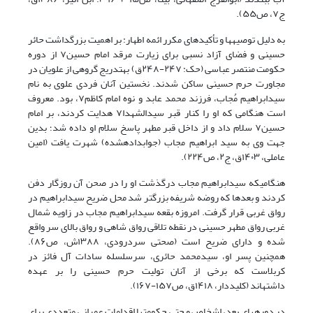
ج۷، ص۵۵).
به دلیل توصیهها و تأکیدهای مکرر ائمه اطهار
:
بر اهمیت بزرگداشت حائر
حسینی و فضای آزاد نسبی برای زیارت مرقد امام حسین
۷
از دوره
حکومت منتصر عباسی
(حک: ۲۴۷-۲۴۸ق)
بهتدریج گروهی از علویان در
مجاورت حرم حسینی ساکن شدند. نخستین آنان فردی علوی به نام
سیدابراهیم مُجاب، فرزند محمد عابد و نوه امام کاظم
۷
، بود. معروف
است هنگامی که او را کنار قبر سیدالشهدا
۷
هدایت کردند، بر امام
حسین
۷
سلام داد و از داخل قبر مطهر پاسخ سلام او داده شد؛ بدین
جهت وی به سید ابراهیم مجاب (جوابدادهشده) شهرت یافت
(امین
عاملی، ۱۴۰۳ق،
ج۲، ص۲۲۴)
.
هنگامیکه سیدابراهیم مجاب درگذشت او را در صحن آن روزگار دفن
کردند و بعدها که روضه شریفه بزرگتر شد محل ضریح سیدابراهیم در
رواق غربی قرار گرفت. امروزه بقعه سیدابراهیم مجاب در زاویه شمال
غربی رواق مطهر حسینی در نقطه تلاقی رواق شاهی و رواق بالای سر واقع
شده و دارای ضریح است
(صحتی سردرودی، ۱۳۸۸ش، ص۸۶
)
.
همچنین پسر او، سیدمحمد حائری، سرسلسله سادات آل فائز در
کربلاست که برخی از آنان تولیت حرم حسینی را بر عهده
داشتهاند
(کلیددار، ۱۴۱۸ق، ص۱۵۷-۱۶۷)
.
در دورههای بعد، اشخاص و حتی حکومتها اقدامات عمرانی متعددی برای