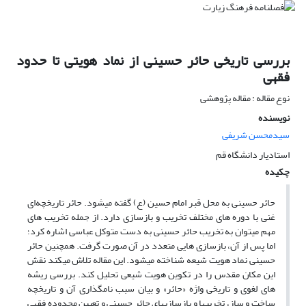
بررسی تاریخی حائر حسینی از نماد هویتی تا حدود
فقهی
نوع مقاله : مقاله پژوهشی
نویسنده
سیدمحسن شریفی
استادیار دانشگاه قم
چکیده
حائر حسینی به محل قبر امام حسین (ع) گفته میشود. حائر تاریخچه‌ای
غنی با دوره های مختلف تخریب و بازسازی دارد. از جمله تخریب های
مهم میتوان به تخریب حائر حسینی به دست متوکل عباسی اشاره کرد؛
اما پس از آن، بازسازی هایی متعدد در آن صورت گرفت. همچنین حائر
حسینی نماد هویت شیعه شناخته میشود. این مقاله تلاش میکند نقش
این مکان مقدس را در تکوین هویت شیعی تحلیل کند. بررسی ریشه
های لغوی و تاریخی واژه «حائر» و بیان سبب نامگذاری آن و تاریخچه
ساخت و ساز، تخریبها و بازسازیهای حائر حسینی و تعیین محدوده فقهی