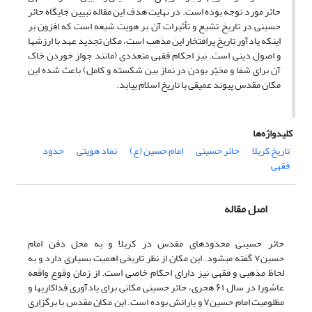
حائر مورد توجه بوده است. در نهایت هدف این مقاله تبیین جایگاه حائر
حسینی در تاریخ تشیع و تأثیرات آن بر هویت شیعه است که افزون بر
اینکه یادآور تاریخ پرافتخار این مذهب است، مکان تجدید عهد با ارزشها
و اصول دینی است. نیز احکام فقهی متعددی (مانند جواز خوردن خاک
آن برای شفا و مخیّر بودن در نماز بین شکسته و کامل) باعث شده این
مکان مقدس پیوند عمیقی با تاریخ اسلام بیابد.
کلیدواژه‌ها
تاریخ کربلا
حائر حسینی
امام حسین (ع)
نماد هویتی
حدود
فقهی
اصل مقاله
حائر حسینی محدودهای مقدس در کربلا و به محل دفن امام
حسین
۷
گفته میشود. این مکان
از نظر تاریخی اهمیت بسیاری دارد و به
لحاظ مذهبی و فقهی نیز دارای احکام خاصی است. از زمان وقوع واقعه
عاشورا در سال ۶۱ هجری، حائر حسینی مکانی برای یادآوری فداکاریها و
مظلومیت امام حسین
۷
و یارانش بوده است. این مکان مقدس با برگزاری