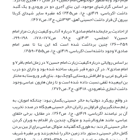
بر اساس گزارشهای موجود، این بنای آجری دو در ورودی و یک گنبد
داشت
(کرباسی، ۱۴۱۹ق، ج۱، ص۲۴۵)
که مقبره سایر شهدای کربلا
بیرون آن قرار داشت
(حسینی آهق، ۱۳۹۳ش
، ج۱۲، ص۴۶۷)
.
از احادیث برجایمانده امام صادق
۷
درباره آداب و کیفیت زیارت مزار امام
حسین
۷
(مجلسی، ۱۴۰۳ق،
ج۹۸، ص۱۷۷-۱۷۸، ۱۹۸-۱۹۹،
۲۵۹-۲۶۰)
چنین برداشت شده است که این بنا تا عصر امام
صادق
۷
وجود داشته است
(کرباسی، ۱۴۱۹ق، ج۱، ص۲۵۵-
۲۵۹)
.
بر اساس روایاتی درباره کیفیت زیارت امام حسین
۷
در زمان امام باقر
۷
و
امام صادق
۷
، در آن دوره قبر شریف ساخته شده بود و دارای دو درب
شرقی و غربی، و اطرافش روستایی کوچک بود. بنای قبر و روستا به مختار
بن ابیعبیده ثقفی نسبت داده شده است و تا زمان هارون عباسی وجود
داشت
(نمازی شاهرودی
، ۱۴۱۸ق، ج۲، ص۲۷۶)
.
در واقع رویکرد دولتها به حائر حسینی یکسان نبود؛ چنانکه امویان، به
رغم سختگیریهای فراوان بر
زائران حائر حسینی هیچگاه در صدد تخریب
آن بر نیامدند
(کرباسی، ۱۴۱۹ق، ج۱، ص۲۶۲)
. در مقابل، برخی خلفای
عباسی، مانند هارونالرشید و متوکل، چندین بار اقدام به ویران کردن
حائر حسینی کردند؛ به طوری که گفتهاند متوکل عباسی برای از بین بردن
کامل حائر حسینی دستور داد زمین حائر را شخم بزنند و بر مقبره شریف
آب ببندند (ابوالفرج اصفهانی،
بیتا، ص۳۹۵-۳۹۶؛ ابن اثیر، ۱۳۸۶ق،