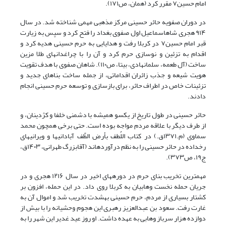
امام حسین
۷
مقرر کرد
(همان، ص١٧١)
.
در دوران صفویه حائر حسینی مرکز مذهبی مهمی شناخته شد. در سال
۹۱۴ هجری شاهاسماعیل اول صفوی بغداد را فتح کرد و سپس به زیارت
قبر امام حسین
۷
در کربلا رفت و هدایایی به حرم حسینی هدیه کرد و
اقدام به تزئین و نوسازی حرم کرد و آن را با چراغدانهای طلا مزین
ساخت
(
آل طعمه، سلمانهادی، بیتا، ص۱۱۰)
. شاهان صفوی با هدف تقویت
هویت شیعه و جذب زائران اقداماتی، از جمله ساخت بناهای جدید و
تزئینات خاص در اطراف حائر، برای بازسازی و توسعه حرم حسینی انجام
دادند.
حائر حسینی در طول تاریخ از یکسو همیشه با دشمنی خلفا و کژدینان، و
از طرف دیگر با علاقه مردم مواجه بوده است. حتی برخی همچون محمد
سماوی (م.۱۳۷۱ق.) در کتاب
اللُطف بأرض الطَّف
آبادانیها و ویرانیهای
رخداده در حائر حسینی را به نظم درآوردهاند
(آقابزرگ
طهرانی، ۱۴۰۳ق،
ج۱۹، ص۳۷۳)
.
مهمترین تخریب بنای حرم در دورههای اخیر در سال ۱۲۱۶ هجری و در
جریان حمله نخست وهابیان به کربلا روی داد. در این حمله، افزون بر
کشتار بسیاری از مردم، حرم حسینی بهشدت تخریب شد و اموال آن به
غارت رفت. سعود بن عبدالعزیز رهبری این هجوم وحشیانه را با بیش از
دوازده هزار سرباز وهابی به عهده داشت. او روز عید غدیر این شهر را به