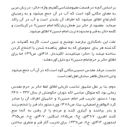
بر اساس آنچه در قسمت مفهومشناسی گفتیم، واژه «حائر» در زبان عربی
به معنای مکانی گود است که آب در آن جمع میشود و به زمینهای
کمارتفاع اطلاق میشود که اطراف آن بلندتر است و آب در آن راکد
میماند. مقصود از حائر نیز همان زیارتگاه امام حسین
۷
در کربلاست و
کلمه حائر به قبر و محدوده تربت امام حسین
۷
اطلاق میشود.
علت این نامگذاری نیازمند توضیح و تبیین است، اگرچه گفتهاند در
گذشته هر بنای عمومیای که به منظور پناهنده شدن یا اجتماع کردن
ساخته میشد را «حائر» مینامیدند
(کلیددار، ۱۴۱۸ق، ص۳۹)
؛ اما برای
اطلاق حائر بر حرم امام حسین
۷
دو دلیل آوردهاند:
نخست، مرقد مقدس حسینی مکانی گود است که در آن آب جمع میشود
و این احتمال ظاهر سخنان اهل لغت است.
دوم، بنا بر نقل مشهور تناسب تاریخی اطلاق لفظ حائر بر حرم مقدس
زمانی بود که متوکل عباسی (که دوران حکومتش از سال ۲۳۲ - ۲۴۷
بود) دستور تخریب قبر امام حسین
۷
و خانههای اطراف آن را صادر
کرد
(ابوالفرج اصفهانی، بیتا، ص۴۷۸)
. وی دستور داد قبر را شخم برنند
و بذر بپاشند و آبیاری کنند و مردم را از رفتن به آنجا منع
کنند
(طبری،
۱۳۸۷ق، ج۹، ص۱۸۵؛ ابنکثیر، ۱۴۰۷ق، ج۱۰، ص۳۱۵؛
ابن
جوزی، ۱۴۱۲ق، ج۱۱، ص۲۳۷)
. برای تخریب آثار قبر و متفرق ساختن