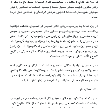
مراسم عزاداری و تجلیل از شخصیت امام حسین
۷
بهتدریج به یکی از
ارکان تکوین هویت شیعی تبدیل شده و نهتنها احساسات مذهبی را میان
شیعیان تقویت کرده، بلکه همچون مرجعی فرهنگی و اجتماعی عمل کرده
است.
در این مقاله به بررسی تاریخی حائر حسینی از جنبههای مختلف خواهیم
پرداخت. ابتدا ریشههای لغوی و معنایی حائر حسینی را تحلیل، و سپس
تاریخچه تخریبها و بازسازیهای آن را بررسی خواهیم کرد. در ادامه، نقش
حائر حسینی را به عنوان نماد هویتی شیعه و مؤلفههای فرهنگی مرتبط با
آن، و همچنین حدود فقهی این مکان مقدس و احکام مرتبط با آن را نیز
بررسی خواهیم کرد. هدف این مقاله تبیین جایگاه حائر حسینی در تاریخ
تشیع و تأثیرات آن بر هویت شیعه است.
حائر حسینی نهتنها مکانی مذهبی بلکه نماد ایثار و فداکاری امام
حسین
۷
و یارانش در واقعه عاشوراست. این مکان مقدس با احکام خاصِ
خود فضایی برای دعا و عبادت زائران فراهم میکند. شناخت دقیق حدود
و تاریخچه حائر حسینی میتواند بر غنای معنوی زیارت آن بیفزاید.
پیشینه پژوهش
به جهت اهمیت کربلا و حائر حسینی آثار تحقیقی متعددی در این باره
نوشته شده است که برخی از مهمترین آنها عبارتاند از: کتاب
تاریخ کربلا