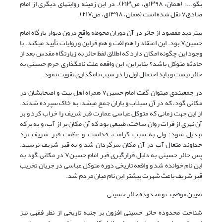
بگو...»
(همان، ۱۳۹۸ق، ص۲۱۳)
. در این زمینه روایتهای دیگری از امام
صادق
۷
نقل شده است
(همان، ۱۳۹۸ق، ص۲۱۷)
.
بیتردید مقصود از حائر در آن دوران محوطه واقع درون دیوار بارگاه امام
حسین
۷
بود. این اعتقاد را هم لغت و هم قراین و روایات تأیید مىکند. با
وجود این چگونه امکان دارد که اطلاق لفظ حائر به زیارتگاه مقدس بعد از
حادثه متوکل باشد؟ بنابراین، این واقعه علت نامگذاری حرم حسینی به
حائر نیست و باید احتمال اول را در
سبب نامگذاری تقویت نمود.
در جمعبندی میتوان گفت امام حسین
۷
همراه اهل بیت و اصحابشان در
مکانی گود، که در آن سیلاب و باران جمع میشد، به خاک سپرده شدند.
از این جهت زمانی که متوکل عباسی عمارت قبر شریف را خراب کرد و بر
آن نهری از فرات روان ساخت، طبیعی بود که آن مکان پر از آب، و به برکه
تبدیل شود؛ ولی به سبب کرامت، قداست و عظمت قبر شریف نزد
خداوند متعال آب در آن مکان سرگردان شد و به قبر شریف نرسید.
پس حائر حسینی به دلیل قرارگیری قبر امام حسین
۷
در مکانی گود به
این نام خوانده شد و واقعه تاریخی دوره متوکل عباسی در جریان تخریب
قبر شریف باعث شهرت بیشتر این نام میان مردم شد.
تعیین موقعیت و محدوده حائر حسینی
شناخت محدوده حائر حسینی افزون بر جنبه تاریخی از نظر فقهی نیز