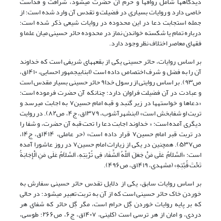
دیدگاهها شامل رواقها و حرم آن حضرت میشود، شرافت و قداست
خاصی دارد و روایات بسیاری در فضیلت و تقدس آن وارد شده است؛ از
جمله استجابت دعا در این محدوده در روایات شیعی ذکر شده است؛
درباره تمام یا شکسته خواندن نماز در محدوده حائر حسینی میان علما و
فقهای معاصر اختلاف نظر وجود دارد.
بر اساس روایات، حائر حسینی یکی از بقعههای شریفی است که خداوند
آن را به فضل و شرف اختصاص داده است
(ابنابیجمهور احسایی، ۱۴۱۰ق،
ص۹۳)
. بر اساس روایتی از رسول خدا
۹
حائر حسینی بسیار مقدس است
و عبادت در آن فضیلت فراوان دارد؛ چنانکه آن حضرت فرموده است:
«دعاها و خواستهها در زیر گنبد و قبه امام حسین
۷
به اجابت میرسد و
تربت او شفابخش است»
(ابنشهرآشوب، ۱۳۷۹ق، ج۴، ص۸۲)
. در روایت
دیگری آمده است: « خداوند اجابت دعا را تحت قبه آن حضرت، و شفا را
در تربت قبر امام حسین
۷
قرار داده است»
(حر عاملی، ۱۴۱۴ق، ج۱۴،
ص۵۳۷)
. همچنین در یکی از زیارات امام حسین
۷
در روز عاشورا آمده
است:
«
اَلسَّلاَمُ عَلَى مَنْ جَعَلَ اَللَّهُ اَلشِّفَاءَ فِی تُرْبَتِهِ، اَلسَّلاَمُ عَلَى مَنِ اَلْإِجَابَةُ
تَحْتَ قُبَّتِهِ»
(مشهدی، ۱۴۱۹ق، ص۴۹۶)
.
بر اساس روایات سابق، یکی از دلایل تقدس حائر حسینی سفارش به
خوردن خاک حائر حسینی است که از آن به تربت تعبیر میشود؛ در حالی
که بر پایه روایات خوردن گِل حرام است، مگر گِل حائر که شفای هر
دردی، و امان از هر ترسی است
(کلینی، ۱۴۰۷ق، ج۶، ص۲۶۶؛
طوسی،