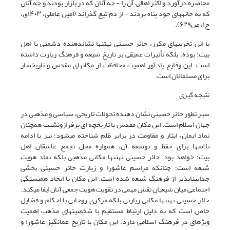
محاصره درآورد و اکثر اهالی آن را - چه آنان که در بازار بودند و چه آنان
که به خانههای خود پناه بردند - از دم تیغ گذراند
(امین عاملی، ۱۴۰۳ق،
ج۱، ص۶۲۹)
.
با این تخریبهای مکرر، حائر حسینی نهتنها نشاندهنده دشمنی با اهل
بیت
:
بوده، بلکه تأثیرات عمیقی بر تاریخ شیعه و فرهنگ زیارت داشته
است. این وقایع یادآور اهمیت محافظت از مکانهای مقدس و تاریخساز
برای مسلمانان است.
نتیجه گیری
سیر تطور حائر حسینی نشان دهنده تحولات تاریخی، سیاسی و مذهبی در
جهان اسلام است. این مکان مقدس با تاریخچه ای پرفرازونشیب همچنان
نماد ایمان، ایثار و مقاومت در برابر ظلم شناخته میشود؛ نیز با ادامه
تلاشها برای حفظ و توسعه آن، همواره محل تجمع عاشقان اهل
بیت
:
خواهد بود. حائر حسینی نهتنها مکانی مذهبی بلکه نماد هویت
شیعه است؛ چنانکه مراسم عاشورا و زیارت حائر حسینی بخشی
جداییناپذیر از فرهنگ شیعه شده است. این مکان با ایجاد همبستگی
اجتماعی میان شیعیان نقش مهمی در تقویت هویت جمعی آنان ایفا میکند.
حائر حسینی نهتنها مکانی زیارتی بلکه مرکزی روحانی با احکام و فضایل
خاص است که به دلیل ارتباط مستقیم با شخصیتهای مذهب اهمیت
ویژهای در فرهنگ اسلامی دارد. این مکان با تاریخ غمانگیز عاشورا و