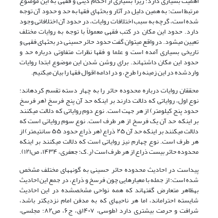
اهمیت بسیاری دارد؛ زیرا بسیاری از احکام دینی و فقهی به این موضوع
مرتبط است؛ به همین دلیل در آثار و بحثهای فقها به حد و حدود آن توجه
شده است، گرچه به سبب اختلافات روایات، در حدود آن اختلافاتی وجود
دارد. حدود این مکان در کتب فقهی معمولاً با توجه به روایات مختلف
تعیین میشود. در واقع میتوان گفت حدود حائر حسینی در بحثهای فقهی و
تاریخی بسیاری آمده است و علما و فقها نظرات متفاوتی درباره حد و
حدود این مکان داشتهاند. برای روشن شدن این موضوع ابتدا روایات
واردشده در این زمینه را طرح، و در ادامه اقوال فقها را بیان میکنیم.
محققان روایات درباره محدوده حائر را به چهار دسته تقسم کردهاند:
نوع اول، روایاتی که دلالت دارند بر اینکه حد آن پنج فرسخ (هر فرسخ
حدود پنج کیلومتر) از هر جهت است. نوع دوم روایاتی که دلالت میکنند
بر اینکه حد آن یک فرسخ از هر طرف است. نوع سوم روایاتی است که
دلالت میکنند بر اینکه حد آن ۲۵ ذراع (هر ذراع حدود ۵۵ سانتیمتر) از
هر طرف است. نوع چهارم نیز روایاتی است که دلالت میکنند بر اینکه
محدوده حائر بیست ذراع از هر طرف است
(ر.ک: جعفری، ۱۴۳۴، ص۱۲۱)
.
پیداست در احادیث محدوده حائر حسینی به گونههای مختلف مشخص
شده است؛ از جمله با معیارهایی چون فرسخ و ذراع، در جمع این احادیث
بهظاهر متعارض گفتهاند که همه نواحی مشخصشده در این احادیث
شایسته احتراماند، اما هر ناحیهای که به مدفن امام نزدیکتر باشد،
شرافت و حرمت بیشتری دارد
(
طوسی، ۱۴۰۷ق، ج۶، ص۸۲؛ مجلسی،